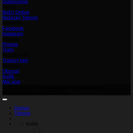
Dobrovolnik
Trénuj
Bežci Online
Bežecký Tréning
Komunita
Facebook
Instagram
Objavuj
Príroda
Traily
Registrovaní
Trailový beh
Nakupuj
Obchod
Košík
Môj účet
Copyright 2026 ©
KarpatyRun I info (zavinac)
karpatyrun.sk I 0905 599 435
Domov
Tréning
Košík