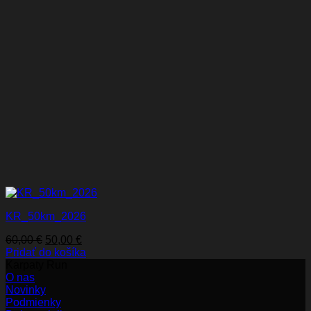
KR_50km_2026
Pôvodná
Aktuálna
60,00
€
50,00
€
cena
cena
Pridať do košíka
bola:
je:
Karpaty Run
60,00 €.
50,00 €.
O nas
Novinky
Podmienky