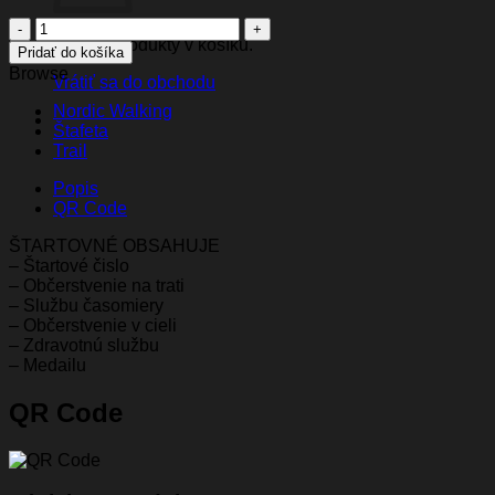
množstvo
Žiadne produkty v košíku.
KR_5km_2026
Pridať do košíka
Browse
Vrátiť sa do obchodu
Nordic Walking
Štafeta
Trail
Popis
QR Code
ŠTARTOVNÉ OBSAHUJE
– Štartové čislo
– Občerstvenie na trati
– Službu časomiery
– Občerstvenie v cieli
– Zdravotnú službu
– Medailu
QR Code