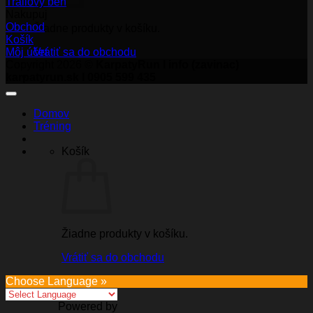
Trailový beh
Nakupuj
Obchod
Žiadne produkty v košíku.
Košík
Môj účet
Vrátiť sa do obchodu
Copyright 2026 ©
KarpatyRun I info (zavinac)
karpatyrun.sk I 0905 599 435
Domov
Tréning
Košík
Žiadne produkty v košíku.
Vrátiť sa do obchodu
Choose Language »
Powered by