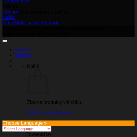
Trailový beh
Nakupuj
Obchod
Žiadne produkty v košíku.
Košík
Môj účet
Vrátiť sa do obchodu
Copyright 2026 ©
KarpatyRun I info (zavinac)
karpatyrun.sk I 0905 599 435
Domov
Tréning
Košík
Žiadne produkty v košíku.
Vrátiť sa do obchodu
Choose Language »
Powered by